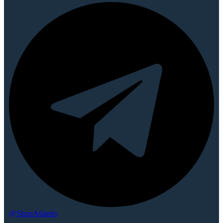
@ShopAtlantis