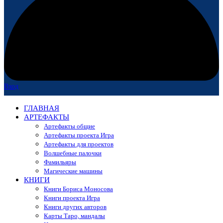
Вход
ГЛАВНАЯ
АРТЕФАКТЫ
Артефакты общие
Артефакты проекта Игра
Артефакты для проектов
Волшебные палочки
Фамильяры
Магические машины
КНИГИ
Книги Бориса Моносова
Книги проекта Игра
Книги других авторов
Карты Таро, мандалы