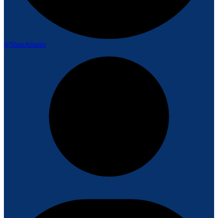
@ShopAtlantis