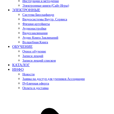
Инструкции и методички
Электронные книги (Сайт Игры)
ЭЛЕКТРОННЫЕ
Система Биоскафандр
Видеосистемы Внутр. Сервиса
Флешки-артефакты
Аудионастройки
Видеозаклинания
Аудио Книга Заклинаний
Волшебная Книга
ОБУЧЕНИЕ
Очное обучение
Записи лекций
Записи лекций списком
КАТАЛОГ
ИНФО
Новости
Заявка на доступ для учеников Ассоциации
Публичная оферта
Оплата и доставка