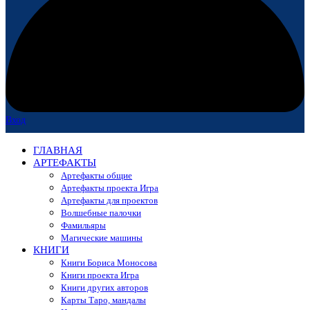
Вход
ГЛАВНАЯ
АРТЕФАКТЫ
Артефакты общие
Артефакты проекта Игра
Артефакты для проектов
Волшебные палочки
Фамильяры
Магические машины
КНИГИ
Книги Бориса Моносова
Книги проекта Игра
Книги других авторов
Карты Таро, мандалы