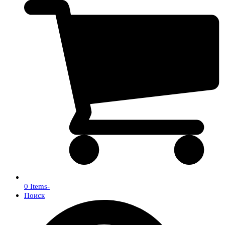
0 Items
-
Поиск