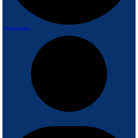
@ShopAtlantis