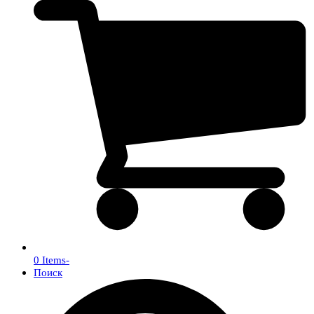
0 Items
-
Поиск