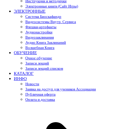
Инструкции и методички
Электронные книги (Сайт Игры)
ЭЛЕКТРОННЫЕ
Система Биоскафандр
Видеосистемы Внутр. Сервиса
Флешки-артефакты
Аудионастройки
Видеозаклинания
Аудио Книга Заклинаний
Волшебная Книга
ОБУЧЕНИЕ
Очное обучение
Записи лекций
Записи лекций списком
КАТАЛОГ
ИНФО
Новости
Заявка на доступ для учеников Ассоциации
Публичная оферта
Оплата и доставка