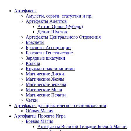
Категории
Артефакты
Амулеты, серьги, статуэтки и пр.
Артефакты Адептов
Антон Орлов (Рубедо)
Денис Шустов
Артефакты Центрального Отделения
Браслеты
Браслеты Ассоциации
Браслеты Генетические
Зарядные шкатулки
Кольца
Кружки с заклинаниями
Магические Диски
Магические Жезлы
Магические зеркала
Магические Мечи
Магические Печати
Четки
Артефакты для практического использования
Общая Магия
Артефакты Проекта Игра
Боевая Магия
Артефакты Великой Гильдии Боевой Магии