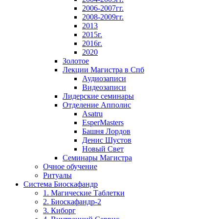
2006-2007гг.
2008-2009гг.
2013
2015г.
2016г.
2020
Золотое
Лекции Магистра в Спб
Аудиозаписи
Видеозаписи
Лидерские семинары
Отделение Апполис
Asatru
EsperMasters
Башня Лордов
Денис Шустов
Новый Свет
Семинары Магистра
Очное обучение
Ритуалы
Система Биоскафандр
1. Магические Таблетки
2. Биоскафандр-2
3. Киборг