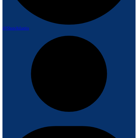
@ShopAtlantis