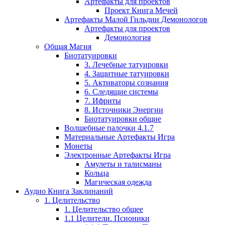
Артефакты для проектов
Проект Книга Мечей
Артефакты Малой Гильдии Демонологов
Артефакты для проектов
Демонология
Общая Магия
Биотатуировки
3. Лечебные татуировки
4. Защитные татуировки
5. Активаторы сознания
6. Следящие системы
7. Ифриты
8. Источники Энергии
Биотатуировки общие
Волшебные палочки 4.1.7
Материальные Артефакты Игра
Монеты
Электронные Артефакты Игра
Амулеты и талисманы
Кольца
Магическая одежда
Аудио Книга Заклинаний
1. Целительство
1. Целительство общее
1.1 Целители. Псионики