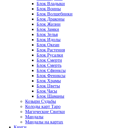
Блок Владыки
Блок Воины
Блок Волшебники
Блок Драконы
Блок Жизни
Блок Замки
Блок Зелья
Блок Идолы
Блок Океан
Блок Растения
Блок Русалки
Блок Смерти
Блок Смерть
Блок Сфинксы
Блок Фениксы
Блок Храмы
Блок Цветы
Блок Часы
Блок Шаманы
Козыри Судьбы
Колоды карт Таро
Магические Свитки
Мандалы
Мандалы на картах
Книги