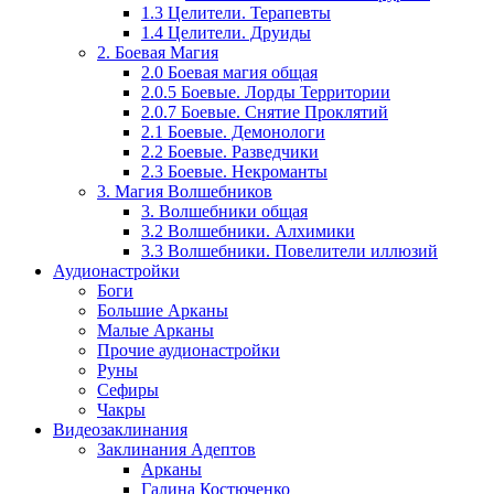
1.3 Целители. Терапевты
1.4 Целители. Друиды
2. Боевая Магия
2.0 Боевая магия общая
2.0.5 Боевые. Лорды Территории
2.0.7 Боевые. Снятие Проклятий
2.1 Боевые. Демонологи
2.2 Боевые. Разведчики
2.3 Боевые. Некроманты
3. Магия Волшебников
3. Волшебники общая
3.2 Волшебники. Алхимики
3.3 Волшебники. Повелители иллюзий
Аудионастройки
Боги
Большие Арканы
Малые Арканы
Прочие аудионастройки
Руны
Сефиры
Чакры
Видеозаклинания
Заклинания Адептов
Арканы
Галина Костюченко