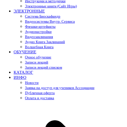
Инструкции и методички
Электронные книги (Сайт Игры)
ЭЛЕКТРОННЫЕ
Система Биоскафандр
Видеосистемы Внутр. Сервиса
Флешки-артефакты
Аудионастройки
Видеозаклинания
Аудио Книга Заклинаний
Волшебная Книга
ОБУЧЕНИЕ
Очное обучение
Записи лекций
Записи лекций списком
КАТАЛОГ
ИНФО
Новости
Заявка на доступ для учеников Ассоциации
Публичная оферта
Оплата и доставка