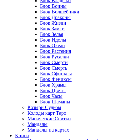
Блок Владыки
Блок Воины
Блок Волшебники
Блок Драконы
Блок Жизни
Блок Замки
Блок Зелья
Блок Идолы
Блок Океан
Блок Растения
Блок Русалки
Блок Смерти
Блок Смерть
Блок Сфинксы
Блок Фениксы
Блок Храмы
Блок Цветы
Блок Часы
Блок Шаманы
Козыри Судьбы
Колоды карт Таро
Магические Свитки
Мандалы
Мандалы на картах
Книги