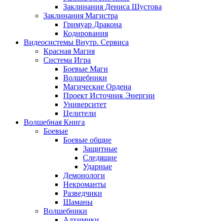
Заклинания Дениса Шустова
Заклинания Магистра
Гримуар Дракона
Кодирования
Видеосистемы Внутр. Сервиса
Красная Магия
Система Игра
Боевые Маги
Волшебники
Магические Ордена
Проект Источник Энергии
Университет
Целители
Волшебная Книга
Боевые
Боевые общие
Защитные
Следящие
Ударные
Демонологи
Некроманты
Разведчики
Шаманы
Волшебники
Алхимики