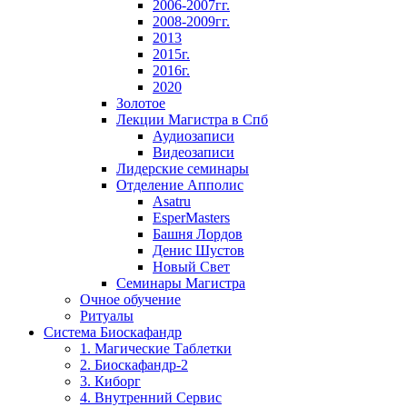
2006-2007гг.
2008-2009гг.
2013
2015г.
2016г.
2020
Золотое
Лекции Магистра в Спб
Аудиозаписи
Видеозаписи
Лидерские семинары
Отделение Апполис
Asatru
EsperMasters
Башня Лордов
Денис Шустов
Новый Свет
Семинары Магистра
Очное обучение
Ритуалы
Система Биоскафандр
1. Магические Таблетки
2. Биоскафандр-2
3. Киборг
4. Внутренний Сервис