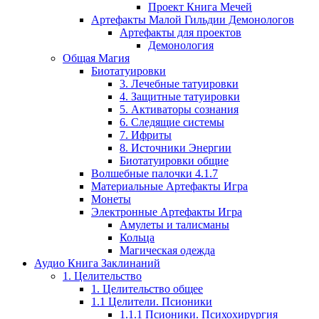
Проект Книга Мечей
Артефакты Малой Гильдии Демонологов
Артефакты для проектов
Демонология
Общая Магия
Биотатуировки
3. Лечебные татуировки
4. Защитные татуировки
5. Активаторы сознания
6. Следящие системы
7. Ифриты
8. Источники Энергии
Биотатуировки общие
Волшебные палочки 4.1.7
Материальные Артефакты Игра
Монеты
Электронные Артефакты Игра
Амулеты и талисманы
Кольца
Магическая одежда
Аудио Книга Заклинаний
1. Целительство
1. Целительство общее
1.1 Целители. Псионики
1.1.1 Псионики. Психохирургия