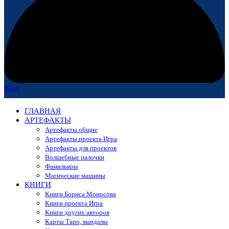
Вход
ГЛАВНАЯ
АРТЕФАКТЫ
Артефакты общие
Артефакты проекта Игра
Артефакты для проектов
Волшебные палочки
Фамильяры
Магические машины
КНИГИ
Книги Бориса Моносова
Книги проекта Игра
Книги других авторов
Карты Таро, мандалы