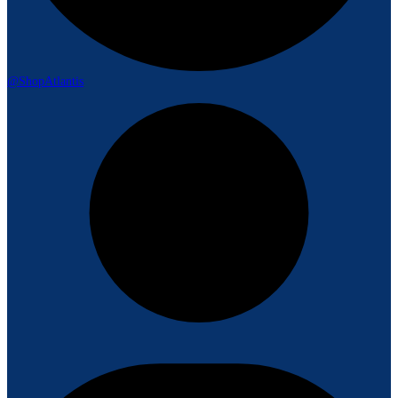
@ShopAtlantis