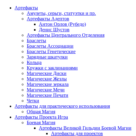
Артефакты
Амулеты, серьги, статуэтки и пр.
Артефакты Адептов
Антон Орлов (Рубедо)
Денис Шустов
Артефакты Центрального Отделения
Браслеты
Браслеты Ассоциации
Браслеты Генетические
Зарядные шкатулки
Кольца
Кружки с заклинаниями
Магические Диски
Магические Жезлы
Магические зеркала
Магические Мечи
Магические Печати
Четки
Артефакты для практического использования
Общая Магия
Артефакты Проекта Игра
Боевая Магия
Артефакты Великой Гильдии Боевой Магии
Артефакты для проектов