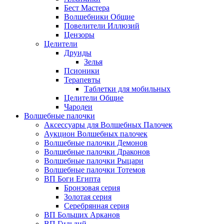
Бест Мастера
Волшебники Общие
Повелители Иллюзий
Цензоры
Целители
Друиды
Зелья
Псионики
Терапевты
Таблетки для мобильных
Целители Общие
Чародеи
Волшебные палочки
Аксессуары для Волшебных Палочек
Аукцион Волшебных палочек
Волшебные палочки Демонов
Волшебные палочки Драконов
Волшебные палочки Рыцари
Волшебные палочки Тотемов
ВП Боги Египта
Бронзовая серия
Золотая серия
Серебрянная серия
ВП Больших Арканов
ВП Гильдий