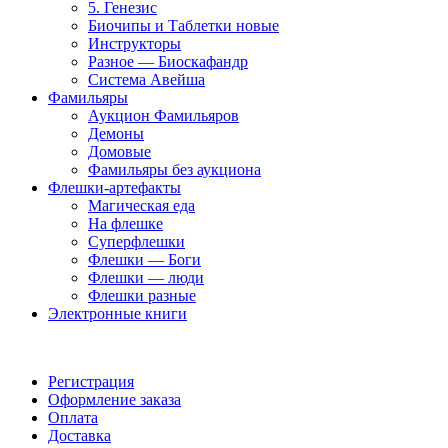
5. Генезис
Биочипы и Таблетки новые
Инструкторы
Разное — Биоскафандр
Система Авейша
Фамильяры
Аукцион Фамильяров
Демоны
Домовые
Фамильяры без аукциона
Флешки-артефакты
Магическая еда
На флешке
Суперфлешки
Флешки — Боги
Флешки — люди
Флешки разные
Электронные книги
Как купить
Регистрация
Оформление заказа
Оплата
Доставка