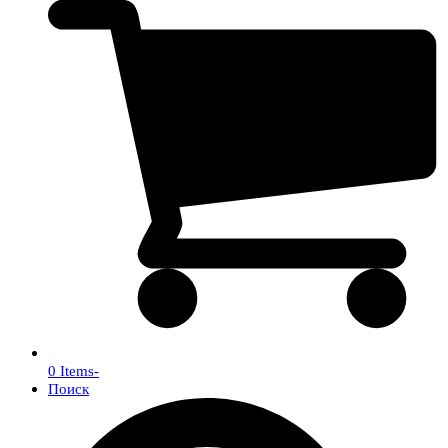
0 Items
-
Поиск