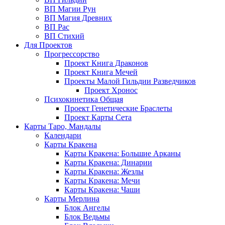
ВП Магии Рун
ВП Магия Древних
ВП Рас
ВП Стихий
Для Проектов
Прогрессорство
Проект Книга Драконов
Проект Книга Мечей
Проекты Малой Гильдии Разведчиков
Проект Хронос
Психокинетика Общая
Проект Генетические Браслеты
Проект Карты Сета
Карты Таро, Мандалы
Календари
Карты Кракена
Карты Кракена: Большие Арканы
Карты Кракена: Динарии
Карты Кракена: Жезлы
Карты Кракена: Мечи
Карты Кракена: Чаши
Карты Мерлина
Блок Ангелы
Блок Ведьмы