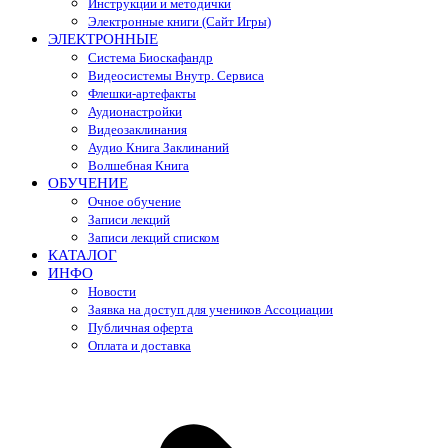
Инструкции и методички
Электронные книги (Сайт Игры)
ЭЛЕКТРОННЫЕ
Система Биоскафандр
Видеосистемы Внутр. Сервиса
Флешки-артефакты
Аудионастройки
Видеозаклинания
Аудио Книга Заклинаний
Волшебная Книга
ОБУЧЕНИЕ
Очное обучение
Записи лекций
Записи лекций списком
КАТАЛОГ
ИНФО
Новости
Заявка на доступ для учеников Ассоциации
Публичная оферта
Оплата и доставка