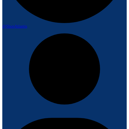
@ShopAtlantis