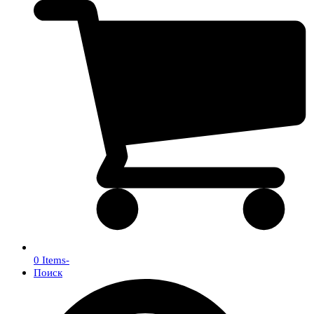
0 Items
-
Поиск