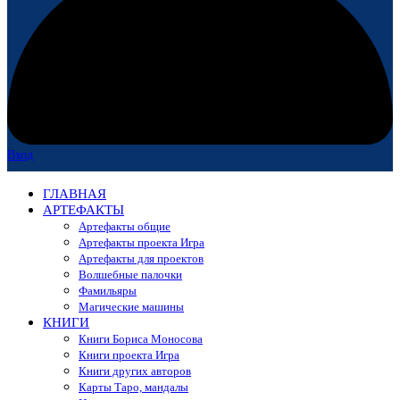
Вход
ГЛАВНАЯ
АРТЕФАКТЫ
Артефакты общие
Артефакты проекта Игра
Артефакты для проектов
Волшебные палочки
Фамильяры
Магические машины
КНИГИ
Книги Бориса Моносова
Книги проекта Игра
Книги других авторов
Карты Таро, мандалы