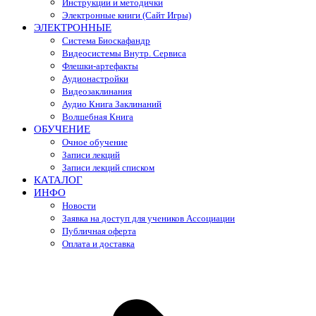
Инструкции и методички
Электронные книги (Сайт Игры)
ЭЛЕКТРОННЫЕ
Система Биоскафандр
Видеосистемы Внутр. Сервиса
Флешки-артефакты
Аудионастройки
Видеозаклинания
Аудио Книга Заклинаний
Волшебная Книга
ОБУЧЕНИЕ
Очное обучение
Записи лекций
Записи лекций списком
КАТАЛОГ
ИНФО
Новости
Заявка на доступ для учеников Ассоциации
Публичная оферта
Оплата и доставка