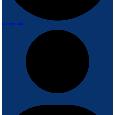
@ShopAtlantis