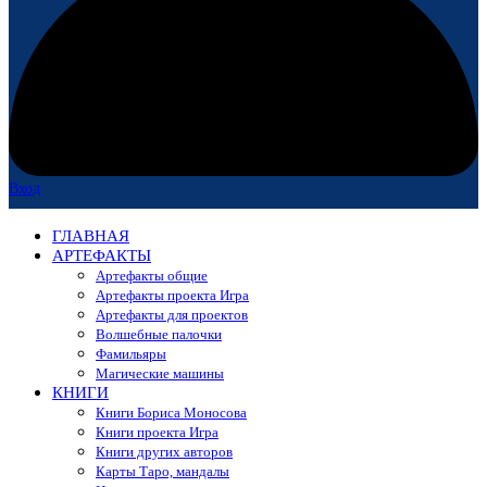
Вход
ГЛАВНАЯ
АРТЕФАКТЫ
Артефакты общие
Артефакты проекта Игра
Артефакты для проектов
Волшебные палочки
Фамильяры
Магические машины
КНИГИ
Книги Бориса Моносова
Книги проекта Игра
Книги других авторов
Карты Таро, мандалы