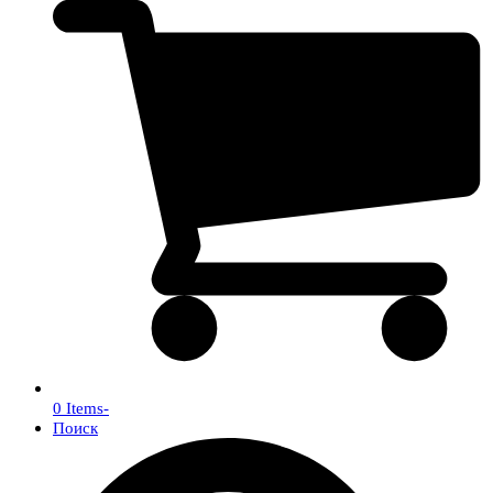
0 Items
-
Поиск