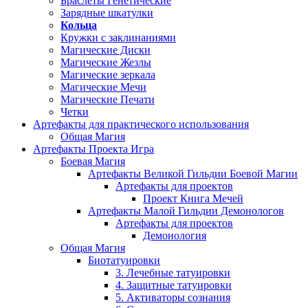
Браслеты Генетические
Зарядные шкатулки
Кольца
Кружки с заклинаниями
Магические Диски
Магические Жезлы
Магические зеркала
Магические Мечи
Магические Печати
Четки
Артефакты для практического использования
Общая Магия
Артефакты Проекта Игра
Боевая Магия
Артефакты Великой Гильдии Боевой Магии
Артефакты для проектов
Проект Книга Мечей
Артефакты Малой Гильдии Демонологов
Артефакты для проектов
Демонология
Общая Магия
Биотатуировки
3. Лечебные татуировки
4. Защитные татуировки
5. Активаторы сознания