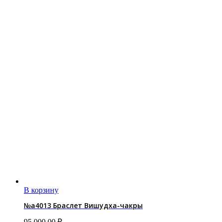
В корзину
№a4013 Браслет Вишудха-чакры
95,000.00
₽