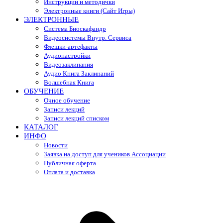
Инструкции и методички
Электронные книги (Сайт Игры)
ЭЛЕКТРОННЫЕ
Система Биоскафандр
Видеосистемы Внутр. Сервиса
Флешки-артефакты
Аудионастройки
Видеозаклинания
Аудио Книга Заклинаний
Волшебная Книга
ОБУЧЕНИЕ
Очное обучение
Записи лекций
Записи лекций списком
КАТАЛОГ
ИНФО
Новости
Заявка на доступ для учеников Ассоциации
Публичная оферта
Оплата и доставка