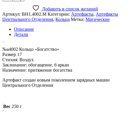
Добавить в список желаний
Артикул:
ВН1.4002.М
Категории:
Артефакты
,
Артефакты
Центрального Отделения
,
Кольца
Метка:
Магические
Описание
Детали
Описание
№a4002 Кольцо «Богатство»
Размер 17
Стихия: Воздух
Заклинание: обогащение, 6 аркан
Назначение: притяжение богатства
Артефакт создан новым поколением зарядных машин
Центрального Отделения
Детали
Вес
250 г
Похожие