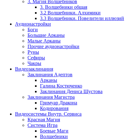
3. Магия Волшебников
3. Волшебники общая
3.2 Волшебники. Алхимики
3.3 Волшебники. Повелители иллюзий
Аудионастройки
Боги
Большие Арканы
Малые Арканы
Прочие аудионастройки
Руны
Сефиры
Чакры
Видеозаклинания
Заклинания Адептов
Арканы
Галина Костюченко
Заклинания Дениса Шустова
Заклинания Магистра
Гримуар Дракона
Кодирования
Видеосистемы Внутр. Сервиса
Красная Магия
Система Игра
Боевые Маги
Волшебники