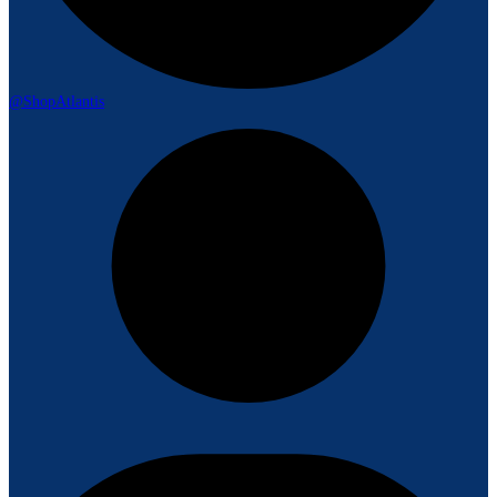
@ShopAtlantis