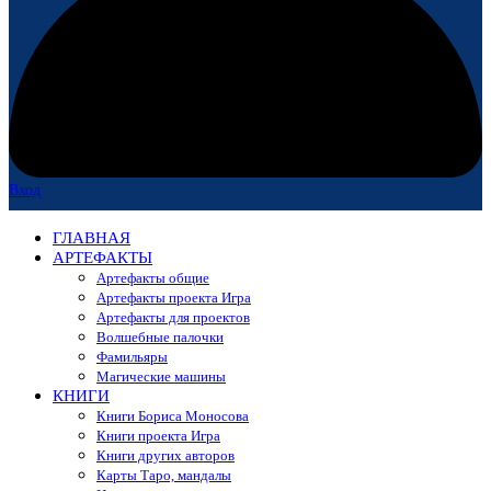
Вход
ГЛАВНАЯ
АРТЕФАКТЫ
Артефакты общие
Артефакты проекта Игра
Артефакты для проектов
Волшебные палочки
Фамильяры
Магические машины
КНИГИ
Книги Бориса Моносова
Книги проекта Игра
Книги других авторов
Карты Таро, мандалы