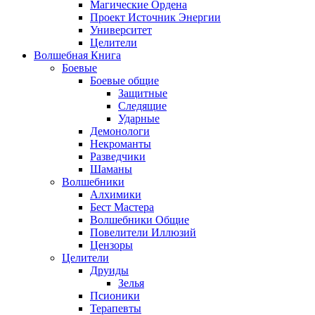
Магические Ордена
Проект Источник Энергии
Университет
Целители
Волшебная Книга
Боевые
Боевые общие
Защитные
Следящие
Ударные
Демонологи
Некроманты
Разведчики
Шаманы
Волшебники
Алхимики
Бест Мастера
Волшебники Общие
Повелители Иллюзий
Цензоры
Целители
Друиды
Зелья
Псионики
Терапевты