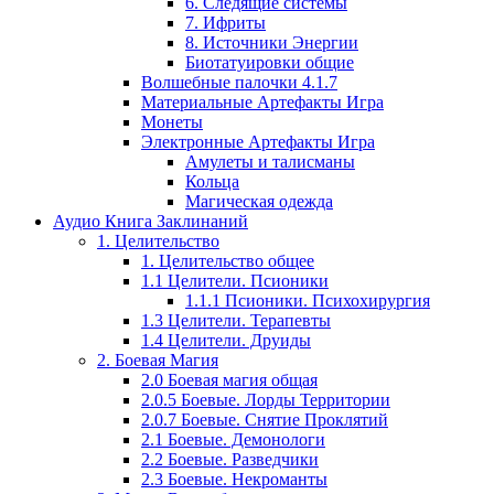
6. Следящие системы
7. Ифриты
8. Источники Энергии
Биотатуировки общие
Волшебные палочки 4.1.7
Материальные Артефакты Игра
Монеты
Электронные Артефакты Игра
Амулеты и талисманы
Кольца
Магическая одежда
Аудио Книга Заклинаний
1. Целительство
1. Целительство общее
1.1 Целители. Псионики
1.1.1 Псионики. Психохирургия
1.3 Целители. Терапевты
1.4 Целители. Друиды
2. Боевая Магия
2.0 Боевая магия общая
2.0.5 Боевые. Лорды Территории
2.0.7 Боевые. Снятие Проклятий
2.1 Боевые. Демонологи
2.2 Боевые. Разведчики
2.3 Боевые. Некроманты