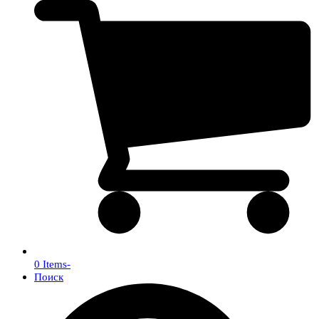
0 Items
-
Поиск