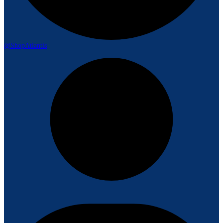
@ShopAtlantis