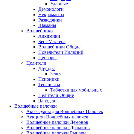
Ударные
Демонологи
Некроманты
Разведчики
Шаманы
Волшебники
Алхимики
Бест Мастера
Волшебники Общие
Повелители Иллюзий
Цензоры
Целители
Друиды
Зелья
Псионики
Терапевты
Таблетки для мобильных
Целители Общие
Чародеи
Волшебные палочки
Аксессуары для Волшебных Палочек
Аукцион Волшебных палочек
Волшебные палочки Демонов
Волшебные палочки Драконов
Волшебные палочки Рыцари