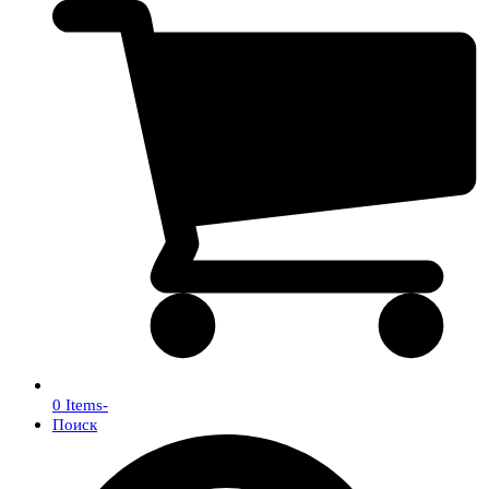
0 Items
-
Поиск