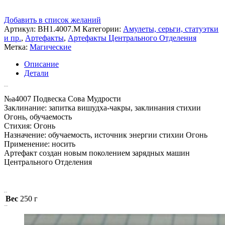
Добавить в список желаний
Артикул:
ВН1.4007.М
Категории:
Амулеты, серьги, статуэтки
и пр.
,
Артефакты
,
Артефакты Центрального Отделения
Метка:
Магические
Описание
Детали
Описание
№a4007 Подвеска Сова Мудрости
Заклинание: запитка вишудха-чакры, заклинания стихии
Огонь, обучаемость
Стихия: Огонь
Назначение: обучаемость, источник энергии стихии Огонь
Применение: носить
Артефакт создан новым поколением зарядных машин
Центрального Отделения
Детали
Вес
250 г
Похожие