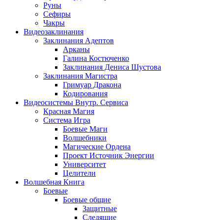
Руны
Сефиры
Чакры
Видеозаклинания
Заклинания Адептов
Арканы
Галина Костюченко
Заклинания Дениса Шустова
Заклинания Магистра
Гримуар Дракона
Кодирования
Видеосистемы Внутр. Сервиса
Красная Магия
Система Игра
Боевые Маги
Волшебники
Магические Ордена
Проект Источник Энергии
Университет
Целители
Волшебная Книга
Боевые
Боевые общие
Защитные
Следящие