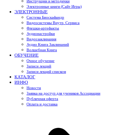
Инструкции и методички
Электронные книги (Сайт Игры)
ЭЛЕКТРОННЫЕ
Система Биоскафандр
Видеосистемы Внутр. Сервиса
Флешки-артефакты
Аудионастройки
Видеозаклинания
Аудио Книга Заклинаний
Волшебная Книга
ОБУЧЕНИЕ
Очное обучение
Записи лекций
Записи лекций списком
КАТАЛОГ
ИНФО
Новости
Заявка на доступ для учеников Ассоциации
Публичная оферта
Оплата и доставка