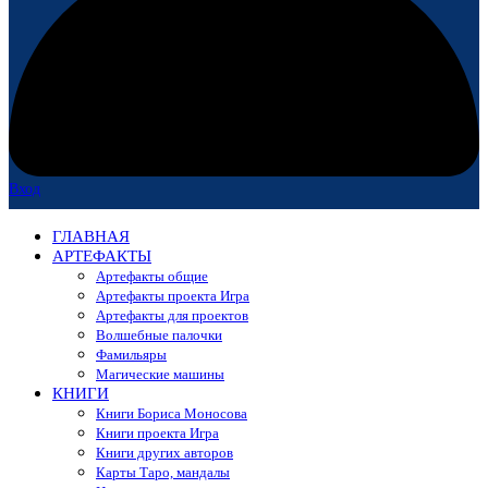
Вход
ГЛАВНАЯ
АРТЕФАКТЫ
Артефакты общие
Артефакты проекта Игра
Артефакты для проектов
Волшебные палочки
Фамильяры
Магические машины
КНИГИ
Книги Бориса Моносова
Книги проекта Игра
Книги других авторов
Карты Таро, мандалы