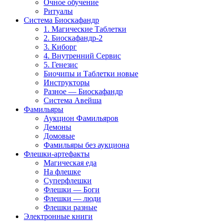
Очное обучение
Ритуалы
Система Биоскафандр
1. Магические Таблетки
2. Биоскафандр-2
3. Киборг
4. Внутренний Сервис
5. Генезис
Биочипы и Таблетки новые
Инструкторы
Разное — Биоскафандр
Система Авейша
Фамильяры
Аукцион Фамильяров
Демоны
Домовые
Фамильяры без аукциона
Флешки-артефакты
Магическая еда
На флешке
Суперфлешки
Флешки — Боги
Флешки — люди
Флешки разные
Электронные книги