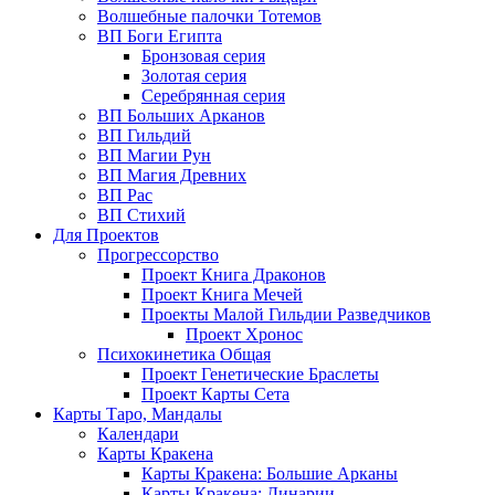
Волшебные палочки Тотемов
ВП Боги Египта
Бронзовая серия
Золотая серия
Серебрянная серия
ВП Больших Арканов
ВП Гильдий
ВП Магии Рун
ВП Магия Древних
ВП Рас
ВП Стихий
Для Проектов
Прогрессорство
Проект Книга Драконов
Проект Книга Мечей
Проекты Малой Гильдии Разведчиков
Проект Хронос
Психокинетика Общая
Проект Генетические Браслеты
Проект Карты Сета
Карты Таро, Мандалы
Календари
Карты Кракена
Карты Кракена: Большие Арканы
Карты Кракена: Динарии