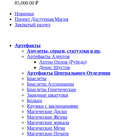
85,000.00
₽
Новинки
Проект Доступная Магия
Закрытый раздел
Категории
Артефакты
Амулеты, серьги, статуэтки и пр.
Артефакты Адептов
Антон Орлов (Рубедо)
Денис Шустов
Артефакты Центрального Отделения
Браслеты
Браслеты Ассоциации
Браслеты Генетические
Зарядные шкатулки
Кольца
Кружки с заклинаниями
Магические Диски
Магические Жезлы
Магические зеркала
Магические Мечи
Магические Печати