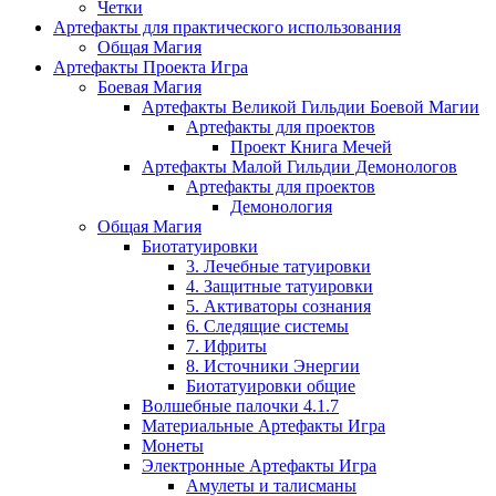
Четки
Артефакты для практического использования
Общая Магия
Артефакты Проекта Игра
Боевая Магия
Артефакты Великой Гильдии Боевой Магии
Артефакты для проектов
Проект Книга Мечей
Артефакты Малой Гильдии Демонологов
Артефакты для проектов
Демонология
Общая Магия
Биотатуировки
3. Лечебные татуировки
4. Защитные татуировки
5. Активаторы сознания
6. Следящие системы
7. Ифриты
8. Источники Энергии
Биотатуировки общие
Волшебные палочки 4.1.7
Материальные Артефакты Игра
Монеты
Электронные Артефакты Игра
Амулеты и талисманы