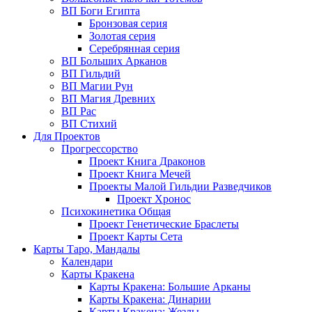
ВП Боги Египта
Бронзовая серия
Золотая серия
Серебрянная серия
ВП Больших Арканов
ВП Гильдий
ВП Магии Рун
ВП Магия Древних
ВП Рас
ВП Стихий
Для Проектов
Прогрессорство
Проект Книга Драконов
Проект Книга Мечей
Проекты Малой Гильдии Разведчиков
Проект Хронос
Психокинетика Общая
Проект Генетические Браслеты
Проект Карты Сета
Карты Таро, Мандалы
Календари
Карты Кракена
Карты Кракена: Большие Арканы
Карты Кракена: Динарии
Карты Кракена: Жезлы