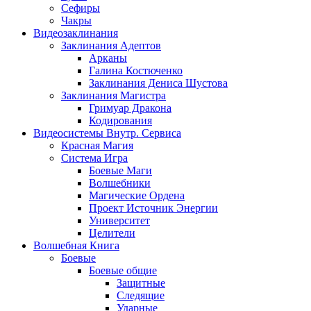
Сефиры
Чакры
Видеозаклинания
Заклинания Адептов
Арканы
Галина Костюченко
Заклинания Дениса Шустова
Заклинания Магистра
Гримуар Дракона
Кодирования
Видеосистемы Внутр. Сервиса
Красная Магия
Система Игра
Боевые Маги
Волшебники
Магические Ордена
Проект Источник Энергии
Университет
Целители
Волшебная Книга
Боевые
Боевые общие
Защитные
Следящие
Ударные