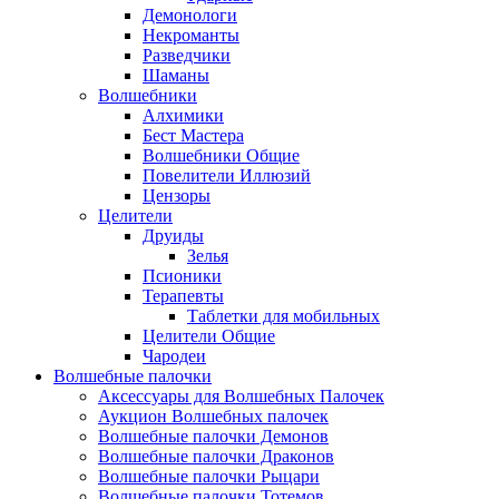
Демонологи
Некроманты
Разведчики
Шаманы
Волшебники
Алхимики
Бест Мастера
Волшебники Общие
Повелители Иллюзий
Цензоры
Целители
Друиды
Зелья
Псионики
Терапевты
Таблетки для мобильных
Целители Общие
Чародеи
Волшебные палочки
Аксессуары для Волшебных Палочек
Аукцион Волшебных палочек
Волшебные палочки Демонов
Волшебные палочки Драконов
Волшебные палочки Рыцари
Волшебные палочки Тотемов