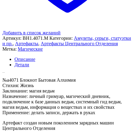
Добавить в список желаний
Артикул:
ВН1.4071.M
Категории:
Амулеты, серьги, статуэтки
и пр.
,
Артефакты
,
Артефакты Центрального Отделения
Метка:
Магические
Описание
Детали
Описание
№a4071 Блокнот Бытовая Алхимия
Стихия: Жизнь
Заклинание: магия ведьм
Назначение: личный гримуар, магический дневник,
подключение к базе данных ведьм, системный гид ведьм,
магия ведьм, информация о веществах и их свойствах
Применение: делать записи, держать в руках
Артефакт создан новым поколением зарядных машин
Центрального Отделения