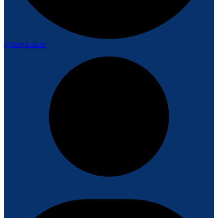
@ShopAtlantis