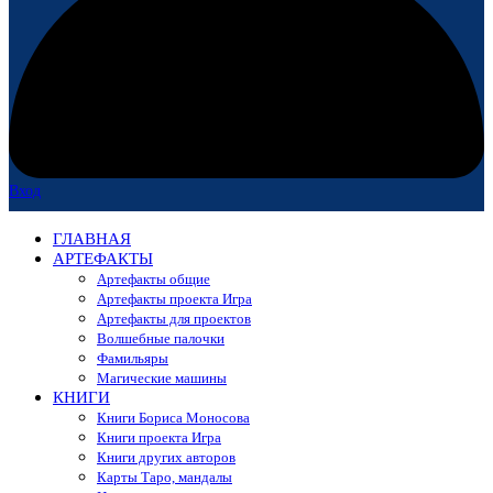
Вход
ГЛАВНАЯ
АРТЕФАКТЫ
Артефакты общие
Артефакты проекта Игра
Артефакты для проектов
Волшебные палочки
Фамильяры
Магические машины
КНИГИ
Книги Бориса Моносова
Книги проекта Игра
Книги других авторов
Карты Таро, мандалы