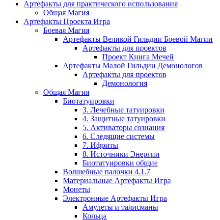
Артефакты для практического использования
Общая Магия
Артефакты Проекта Игра
Боевая Магия
Артефакты Великой Гильдии Боевой Магии
Артефакты для проектов
Проект Книга Мечей
Артефакты Малой Гильдии Демонологов
Артефакты для проектов
Демонология
Общая Магия
Биотатуировки
3. Лечебные татуировки
4. Защитные татуировки
5. Активаторы сознания
6. Следящие системы
7. Ифриты
8. Источники Энергии
Биотатуировки общие
Волшебные палочки 4.1.7
Материальные Артефакты Игра
Монеты
Электронные Артефакты Игра
Амулеты и талисманы
Кольца