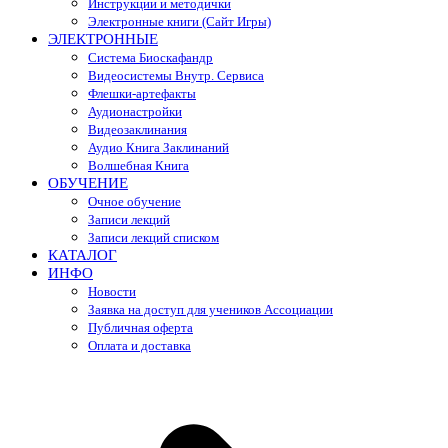
Инструкции и методички
Электронные книги (Сайт Игры)
ЭЛЕКТРОННЫЕ
Система Биоскафандр
Видеосистемы Внутр. Сервиса
Флешки-артефакты
Аудионастройки
Видеозаклинания
Аудио Книга Заклинаний
Волшебная Книга
ОБУЧЕНИЕ
Очное обучение
Записи лекций
Записи лекций списком
КАТАЛОГ
ИНФО
Новости
Заявка на доступ для учеников Ассоциации
Публичная оферта
Оплата и доставка