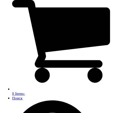
0 Items
-
Поиск