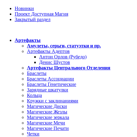
Новинки
Проект Доступная Магия
Закрытый раздел
Категории
Артефакты
Амулеты, серьги, статуэтки и пр.
Артефакты Адептов
Антон Орлов (Рубедо)
Денис Шустов
Артефакты Центрального Отделения
Браслеты
Браслеты Ассоциации
Браслеты Генетические
Зарядные шкатулки
Кольца
Кружки с заклинаниями
Магические Диски
Магические Жезлы
Магические зеркала
Магические Мечи
Магические Печати
Четки