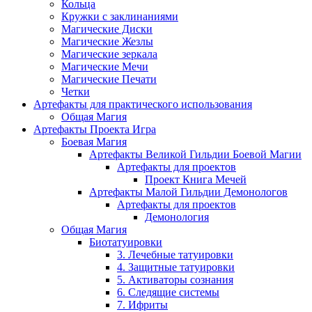
Кольца
Кружки с заклинаниями
Магические Диски
Магические Жезлы
Магические зеркала
Магические Мечи
Магические Печати
Четки
Артефакты для практического использования
Общая Магия
Артефакты Проекта Игра
Боевая Магия
Артефакты Великой Гильдии Боевой Магии
Артефакты для проектов
Проект Книга Мечей
Артефакты Малой Гильдии Демонологов
Артефакты для проектов
Демонология
Общая Магия
Биотатуировки
3. Лечебные татуировки
4. Защитные татуировки
5. Активаторы сознания
6. Следящие системы
7. Ифриты