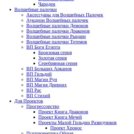
Чародеи
Волшебные палочки
Аксессуары для Волшебных Палочек
Аукцион Волшебных палочек
Волшебные палочки Демонов
Волшебные палочки Драконов
Волшебные палочки Рыцари
Волшебные палочки Тотемов
ВП Боги Египта
Бронзовая серия
Золотая серия
Серебрянная серия
ВП Больших Арканов
ВП Гильдий
ВП Магии Рун
ВП Магия Древних
ВП Рас
ВП Стихий
Для Проектов
Прогрессорство
Проект Книга Драконов
Проект Книга Мечей
Проекты Малой Гильдии Разведчиков
Проект Хронос
Психокинетика Общая