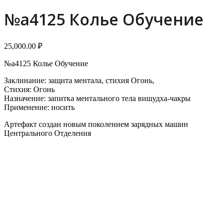
menu
menu
№a4125 Колье Обучение
25,000.00
₽
№a4125 Колье Обучение
Заклинание: защита ментала, стихия Огонь,
Стихия: Огонь
Назначение: запитка ментального тела вишудха-чакры
Применение: носить
Артефакт создан новым поколением зарядных машин
Центрального Отделения