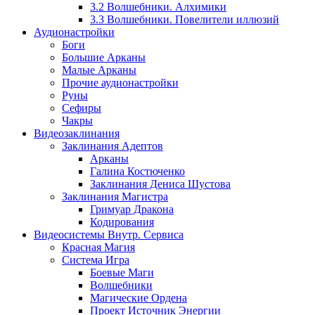
3.2 Волшебники. Алхимики
3.3 Волшебники. Повелители иллюзий
Аудионастройки
Боги
Большие Арканы
Малые Арканы
Прочие аудионастройки
Руны
Сефиры
Чакры
Видеозаклинания
Заклинания Адептов
Арканы
Галина Костюченко
Заклинания Дениса Шустова
Заклинания Магистра
Гримуар Дракона
Кодирования
Видеосистемы Внутр. Сервиса
Красная Магия
Система Игра
Боевые Маги
Волшебники
Магические Ордена
Проект Источник Энергии