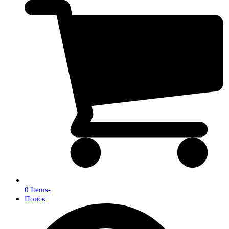
0 Items
-
Поиск