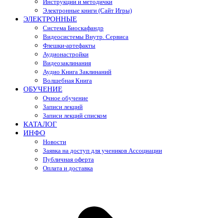
Инструкции и методички
Электронные книги (Сайт Игры)
ЭЛЕКТРОННЫЕ
Система Биоскафандр
Видеосистемы Внутр. Сервиса
Флешки-артефакты
Аудионастройки
Видеозаклинания
Аудио Книга Заклинаний
Волшебная Книга
ОБУЧЕНИЕ
Очное обучение
Записи лекций
Записи лекций списком
КАТАЛОГ
ИНФО
Новости
Заявка на доступ для учеников Ассоциации
Публичная оферта
Оплата и доставка