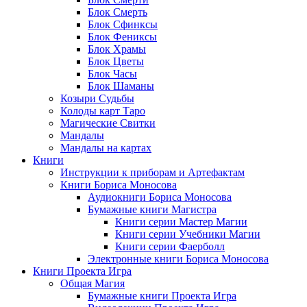
Блок Смерть
Блок Сфинксы
Блок Фениксы
Блок Храмы
Блок Цветы
Блок Часы
Блок Шаманы
Козыри Судьбы
Колоды карт Таро
Магические Свитки
Мандалы
Мандалы на картах
Книги
Инструкции к приборам и Артефактам
Книги Бориса Моносова
Аудиокниги Бориса Моносова
Бумажные книги Магистра
Книги серии Мастер Магии
Книги серии Учебники Магии
Книги серии Фаерболл
Электронные книги Бориса Моносова
Книги Проекта Игра
Общая Магия
Бумажные книги Проекта Игра