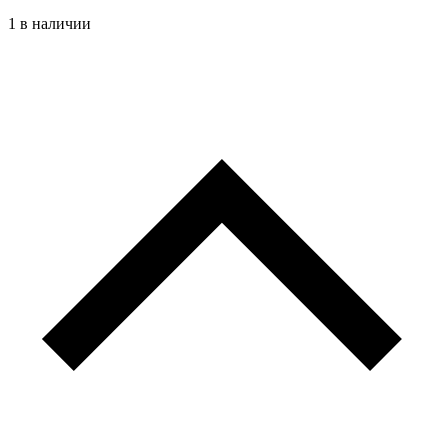
1 в наличии
Количество
товара
№a4125
Колье
Обучение