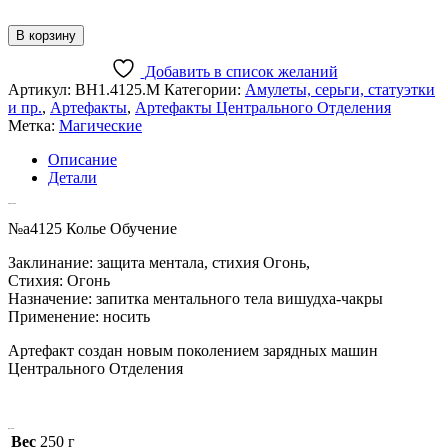
В корзину
Добавить в список желаний
Артикул:
ВН1.4125.M
Категории:
Амулеты, серьги, статуэтки
и пр.
,
Артефакты
,
Артефакты Центрального Отделения
Метка:
Магические
Описание
Детали
Описание
№a4125 Колье Обучение
Заклинание: защита ментала, стихия Огонь,
Стихия: Огонь
Назначение: запитка ментального тела вишудха-чакры
Применение: носить
Артефакт создан новым поколением зарядных машин
Центрального Отделения
Детали
Вес
250 г