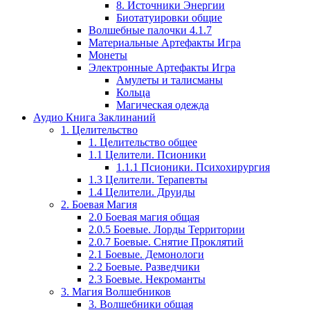
8. Источники Энергии
Биотатуировки общие
Волшебные палочки 4.1.7
Материальные Артефакты Игра
Монеты
Электронные Артефакты Игра
Амулеты и талисманы
Кольца
Магическая одежда
Аудио Книга Заклинаний
1. Целительство
1. Целительство общее
1.1 Целители. Псионики
1.1.1 Псионики. Психохирургия
1.3 Целители. Терапевты
1.4 Целители. Друиды
2. Боевая Магия
2.0 Боевая магия общая
2.0.5 Боевые. Лорды Территории
2.0.7 Боевые. Снятие Проклятий
2.1 Боевые. Демонологи
2.2 Боевые. Разведчики
2.3 Боевые. Некроманты
3. Магия Волшебников
3. Волшебники общая