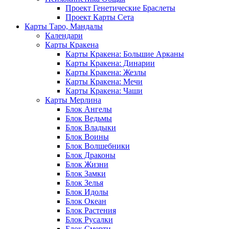
Проект Генетические Браслеты
Проект Карты Сета
Карты Таро, Мандалы
Календари
Карты Кракена
Карты Кракена: Большие Арканы
Карты Кракена: Динарии
Карты Кракена: Жезлы
Карты Кракена: Мечи
Карты Кракена: Чаши
Карты Мерлина
Блок Ангелы
Блок Ведьмы
Блок Владыки
Блок Воины
Блок Волшебники
Блок Драконы
Блок Жизни
Блок Замки
Блок Зелья
Блок Идолы
Блок Океан
Блок Растения
Блок Русалки
Блок Смерти