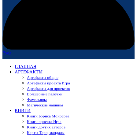
Вход
ГЛАВНАЯ
АРТЕФАКТЫ
Артефакты общие
Артефакты проекта Игра
Артефакты для проектов
Волшебные палочки
Фамильяры
Магические машины
КНИГИ
Книги Бориса Моносова
Книги проекта Игра
Книги других авторов
Карты Таро, мандалы