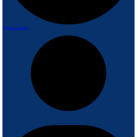
@ShopAtlantis