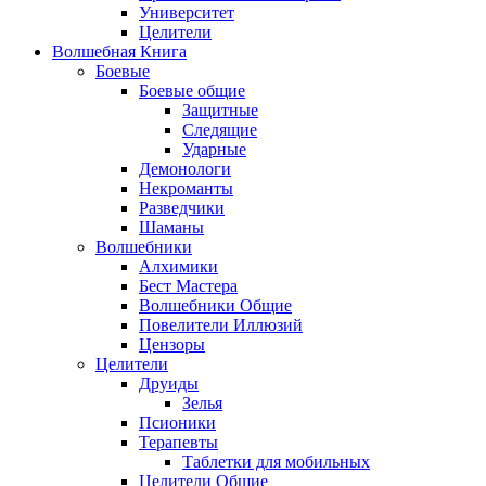
Университет
Целители
Волшебная Книга
Боевые
Боевые общие
Защитные
Следящие
Ударные
Демонологи
Некроманты
Разведчики
Шаманы
Волшебники
Алхимики
Бест Мастера
Волшебники Общие
Повелители Иллюзий
Цензоры
Целители
Друиды
Зелья
Псионики
Терапевты
Таблетки для мобильных
Целители Общие