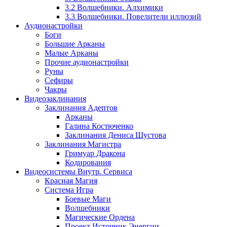
3.2 Волшебники. Алхимики
3.3 Волшебники. Повелители иллюзий
Аудионастройки
Боги
Большие Арканы
Малые Арканы
Прочие аудионастройки
Руны
Сефиры
Чакры
Видеозаклинания
Заклинания Адептов
Арканы
Галина Костюченко
Заклинания Дениса Шустова
Заклинания Магистра
Гримуар Дракона
Кодирования
Видеосистемы Внутр. Сервиса
Красная Магия
Система Игра
Боевые Маги
Волшебники
Магические Ордена
Проект Источник Энергии