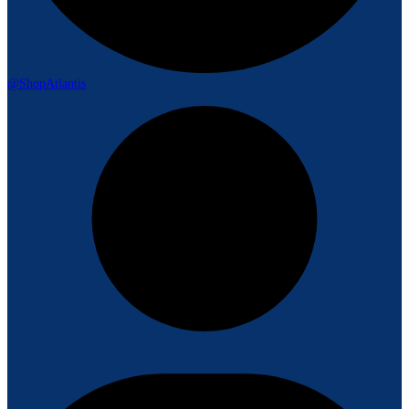
@ShopAtlantis