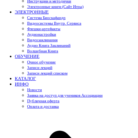
Инструкции и методички
Электронные книги (Сайт Игры)
ЭЛЕКТРОННЫЕ
Система Биоскафандр
Видеосистемы Внутр. Сервиса
Флешки-артефакты
Аудионастройки
Видеозаклинания
Аудио Книга Заклинаний
Волшебная Книга
ОБУЧЕНИЕ
Очное обучение
Записи лекций
Записи лекций списком
КАТАЛОГ
ИНФО
Новости
Заявка на доступ для учеников Ассоциации
Публичная оферта
Оплата и доставка