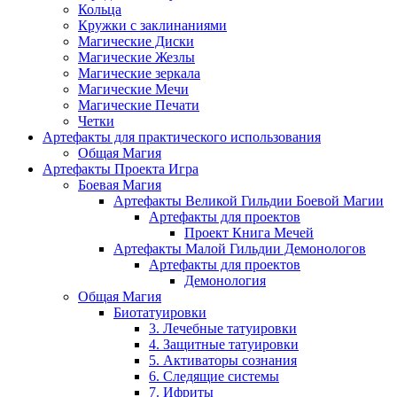
Кольца
Кружки с заклинаниями
Магические Диски
Магические Жезлы
Магические зеркала
Магические Мечи
Магические Печати
Четки
Артефакты для практического использования
Общая Магия
Артефакты Проекта Игра
Боевая Магия
Артефакты Великой Гильдии Боевой Магии
Артефакты для проектов
Проект Книга Мечей
Артефакты Малой Гильдии Демонологов
Артефакты для проектов
Демонология
Общая Магия
Биотатуировки
3. Лечебные татуировки
4. Защитные татуировки
5. Активаторы сознания
6. Следящие системы
7. Ифриты