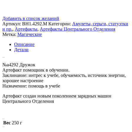
Добавить в список желаний
Артикул:
ВН1.4292.M
Категории:
Амулеты, серьги, статуэтки
и пр.
,
Артефакты
,
Артефакты Центрального Отделения
Метка:
Магические
Описание
Детали
Описание
№a4292 Дружок
Артефакт помощник в обучении.
Заклинание: интрес к учебе, обучаемость, источник энергии,
хорошее настроение
Назначение: помощь в учебе
Артефакт создан новым поколением зарядных машин
Центрального Отделения
Детали
Вес
250 г
Похожие