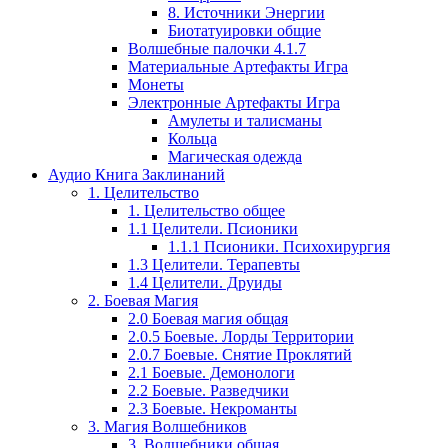
8. Источники Энергии
Биотатуировки общие
Волшебные палочки 4.1.7
Материальные Артефакты Игра
Монеты
Электронные Артефакты Игра
Амулеты и талисманы
Кольца
Магическая одежда
Аудио Книга Заклинаний
1. Целительство
1. Целительство общее
1.1 Целители. Псионики
1.1.1 Псионики. Психохирургия
1.3 Целители. Терапевты
1.4 Целители. Друиды
2. Боевая Магия
2.0 Боевая магия общая
2.0.5 Боевые. Лорды Территории
2.0.7 Боевые. Снятие Проклятий
2.1 Боевые. Демонологи
2.2 Боевые. Разведчики
2.3 Боевые. Некроманты
3. Магия Волшебников
3. Волшебники общая