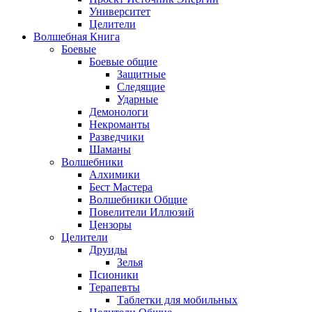
Университет
Целители
Волшебная Книга
Боевые
Боевые общие
Защитные
Следящие
Ударные
Демонологи
Некроманты
Разведчики
Шаманы
Волшебники
Алхимики
Бест Мастера
Волшебники Общие
Повелители Иллюзий
Цензоры
Целители
Друиды
Зелья
Псионики
Терапевты
Таблетки для мобильных