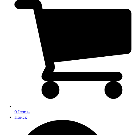
0 Items
-
Поиск