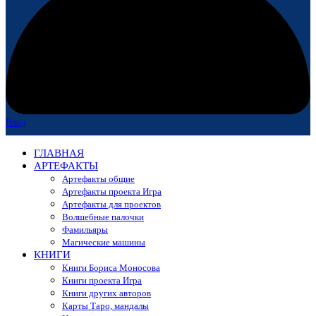
Вход
ГЛАВНАЯ
АРТЕФАКТЫ
Артефакты общие
Артефакты проекта Игра
Артефакты для проектов
Волшебные палочки
Фамильяры
Магические машины
КНИГИ
Книги Бориса Моносова
Книги проекта Игра
Книги других авторов
Карты Таро, мандалы