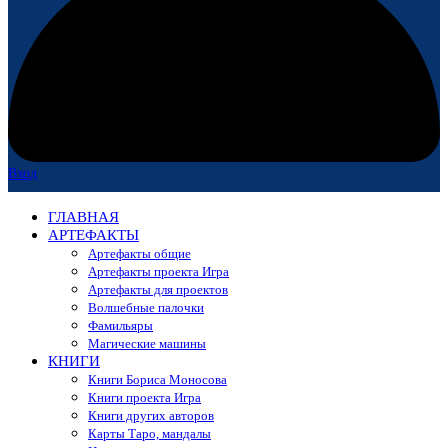
Вход
ГЛАВНАЯ
АРТЕФАКТЫ
Артефакты общие
Артефакты проекта Игра
Артефакты для проектов
Волшебные палочки
Фамильяры
Магические машины
КНИГИ
Книги Бориса Моносова
Книги проекта Игра
Книги других авторов
Карты Таро, мандалы