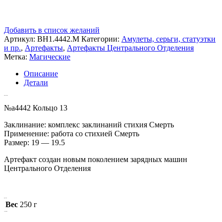
Добавить в список желаний
Артикул:
ВН1.4442.M
Категории:
Амулеты, серьги, статуэтки
и пр.
,
Артефакты
,
Артефакты Центрального Отделения
Метка:
Магические
Описание
Детали
Описание
№a4442 Кольцо 13
Заклинание: комплекс заклинаний стихия Смерть
Применение: работа со стихией Смерть
Размер: 19 — 19.5
Артефакт создан новым поколением зарядных машин
Центрального Отделения
Детали
Вес
250 г
Похожие