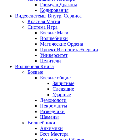
Гримуар Дракона
Кодирования
Видеосистемы Внутр. Сервиса
Красная Магия
Система Игра
Боевые Маги
Волшебники
Магические Ордена
Проект Источник Энергии
Университет
Целители
Волшебная Книга
Боевые
Боевые общие
Защитные
Следящие
Ударные
Демонологи
Некроманты
Разведчики
Шаманы
Волшебники
Алхимики
Бест Мастера
Волшебники Общие