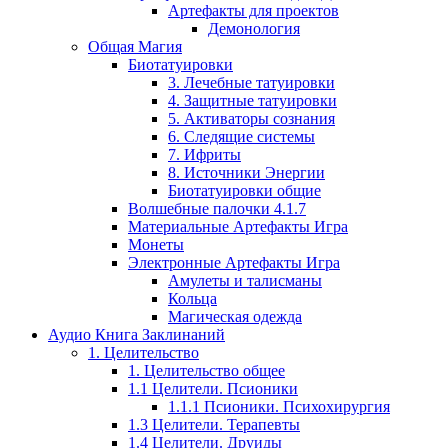
Артефакты для проектов
Демонология
Общая Магия
Биотатуировки
3. Лечебные татуировки
4. Защитные татуировки
5. Активаторы сознания
6. Следящие системы
7. Ифриты
8. Источники Энергии
Биотатуировки общие
Волшебные палочки 4.1.7
Материальные Артефакты Игра
Монеты
Электронные Артефакты Игра
Амулеты и талисманы
Кольца
Магическая одежда
Аудио Книга Заклинаний
1. Целительство
1. Целительство общее
1.1 Целители. Псионики
1.1.1 Псионики. Психохирургия
1.3 Целители. Терапевты
1.4 Целители. Друиды