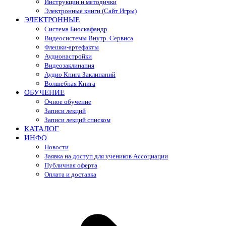
Инструкции и методички
Электронные книги (Сайт Игры)
ЭЛЕКТРОННЫЕ
Система Биоскафандр
Видеосистемы Внутр. Сервиса
Флешки-артефакты
Аудионастройки
Видеозаклинания
Аудио Книга Заклинаний
Волшебная Книга
ОБУЧЕНИЕ
Очное обучение
Записи лекций
Записи лекций списком
КАТАЛОГ
ИНФО
Новости
Заявка на доступ для учеников Ассоциации
Публичная оферта
Оплата и доставка