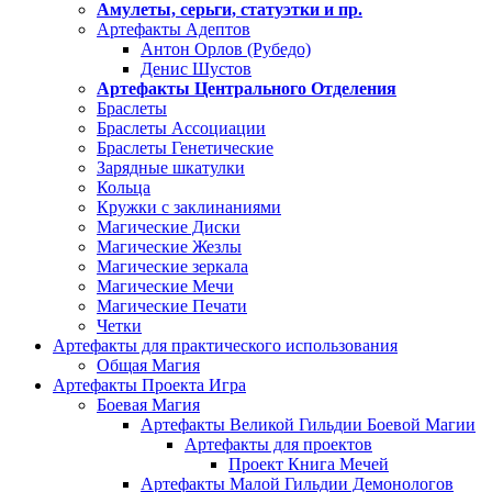
Амулеты, серьги, статуэтки и пр.
Артефакты Адептов
Антон Орлов (Рубедо)
Денис Шустов
Артефакты Центрального Отделения
Браслеты
Браслеты Ассоциации
Браслеты Генетические
Зарядные шкатулки
Кольца
Кружки с заклинаниями
Магические Диски
Магические Жезлы
Магические зеркала
Магические Мечи
Магические Печати
Четки
Артефакты для практического использования
Общая Магия
Артефакты Проекта Игра
Боевая Магия
Артефакты Великой Гильдии Боевой Магии
Артефакты для проектов
Проект Книга Мечей
Артефакты Малой Гильдии Демонологов