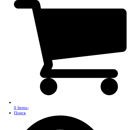
0 Items
-
Поиск