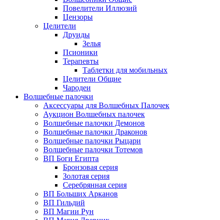
Повелители Иллюзий
Цензоры
Целители
Друиды
Зелья
Псионики
Терапевты
Таблетки для мобильных
Целители Общие
Чародеи
Волшебные палочки
Аксессуары для Волшебных Палочек
Аукцион Волшебных палочек
Волшебные палочки Демонов
Волшебные палочки Драконов
Волшебные палочки Рыцари
Волшебные палочки Тотемов
ВП Боги Египта
Бронзовая серия
Золотая серия
Серебрянная серия
ВП Больших Арканов
ВП Гильдий
ВП Магии Рун