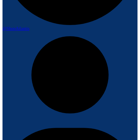
@ShopAtlantis