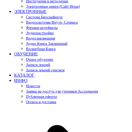
Инструкции и методички
Электронные книги (Сайт Игры)
ЭЛЕКТРОННЫЕ
Система Биоскафандр
Видеосистемы Внутр. Сервиса
Флешки-артефакты
Аудионастройки
Видеозаклинания
Аудио Книга Заклинаний
Волшебная Книга
ОБУЧЕНИЕ
Очное обучение
Записи лекций
Записи лекций списком
КАТАЛОГ
ИНФО
Новости
Заявка на доступ для учеников Ассоциации
Публичная оферта
Оплата и доставка