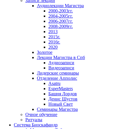
Записи лекций
Аудиолекции Магистра
2000-2003гг.
2004-2005гг.
2006-2007гг.
2008-2009гг.
2013
2015г.
2016г.
2020
Золотое
Лекции Магистра в Спб
Аудиозаписи
Видеозаписи
Лидерские семинары
Отделение Апполис
Asatru
EsperMasters
Башня Лордов
Денис Шустов
Новый Свет
Семинары Магистра
Очное обучение
Ритуалы
Система Биоскафандр