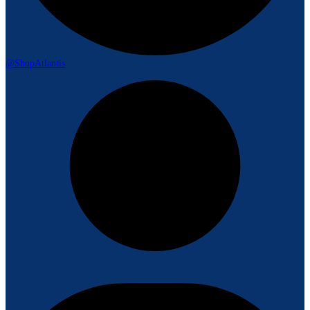
@ShopAtlantis