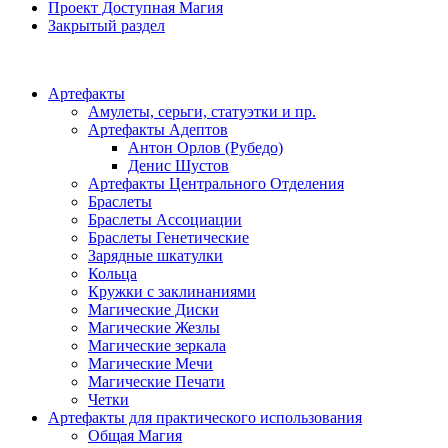
Проект Доступная Магия
Закрытый раздел
Категории
Артефакты
Амулеты, серьги, статуэтки и пр.
Артефакты Адептов
Антон Орлов (Рубедо)
Денис Шустов
Артефакты Центрального Отделения
Браслеты
Браслеты Ассоциации
Браслеты Генетические
Зарядные шкатулки
Кольца
Кружки с заклинаниями
Магические Диски
Магические Жезлы
Магические зеркала
Магические Мечи
Магические Печати
Четки
Артефакты для практического использования
Общая Магия