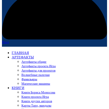
Вход
ГЛАВНАЯ
АРТЕФАКТЫ
Артефакты общие
Артефакты проекта Игра
Артефакты для проектов
Волшебные палочки
Фамильяры
Магические машины
КНИГИ
Книги Бориса Моносова
Книги проекта Игра
Книги других авторов
Карты Таро, мандалы