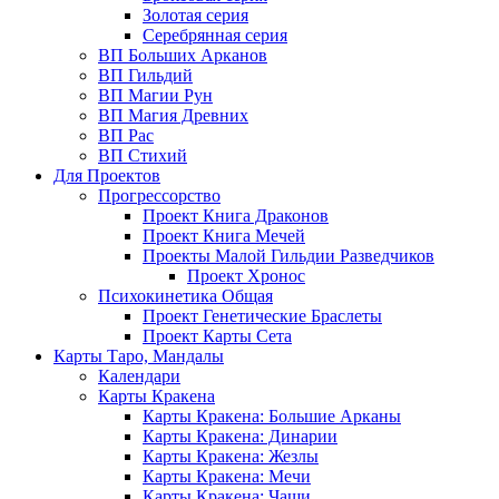
Золотая серия
Серебрянная серия
ВП Больших Арканов
ВП Гильдий
ВП Магии Рун
ВП Магия Древних
ВП Рас
ВП Стихий
Для Проектов
Прогрессорство
Проект Книга Драконов
Проект Книга Мечей
Проекты Малой Гильдии Разведчиков
Проект Хронос
Психокинетика Общая
Проект Генетические Браслеты
Проект Карты Сета
Карты Таро, Мандалы
Календари
Карты Кракена
Карты Кракена: Большие Арканы
Карты Кракена: Динарии
Карты Кракена: Жезлы
Карты Кракена: Мечи
Карты Кракена: Чаши