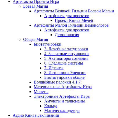
Артефакты Проекта Игра
Боевая Магия
Артефакты Великой Гильдии Боевой Магии
Артефакты для проектов
Проект Книга Мечей
Артефакты Малой Гильдии Демонологов
Артефакты для проектов
Демонология
Общая Магия
Биотатуировки
3. Лечебные татуировки
4. Защитные татуировки
5. Активаторы сознания
6. Следящие системы
7. Ифриты
8. Источники Энергии
Биотатуировки общие
Волшебные палочки 4.1.7
Материальные Артефакты Игра
Монеты
Электронные Артефакты Игра
Амулеты и талисманы
Кольца
Магическая одежда
Аудио Книга Заклинаний