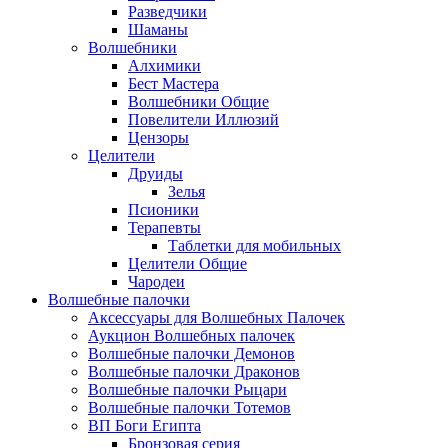
Разведчики
Шаманы
Волшебники
Алхимики
Бест Мастера
Волшебники Общие
Повелители Иллюзий
Цензоры
Целители
Друиды
Зелья
Псионики
Терапевты
Таблетки для мобильных
Целители Общие
Чародеи
Волшебные палочки
Аксессуары для Волшебных Палочек
Аукцион Волшебных палочек
Волшебные палочки Демонов
Волшебные палочки Драконов
Волшебные палочки Рыцари
Волшебные палочки Тотемов
ВП Боги Египта
Бронзовая серия