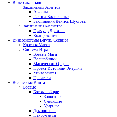
Видеозаклинания
Заклинания Адептов
Арканы
Галина Костюченко
Заклинания Дениса Шустова
Заклинания Магистра
Гримуар Дракона
Кодирования
Видеосистемы Внутр. Сервиса
Красная Магия
Система Игра
Боевые Маги
Волшебники
Магические Ордена
Проект Источник Энергии
Университет
Целители
Волшебная Книга
Боевые
Боевые общие
Защитные
Следящие
Ударные
Демонологи
Некроманты