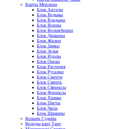
Карты Мерлина
Блок Ангелы
Блок Ведьмы
Блок Владыки
Блок Воины
Блок Волшебники
Блок Драконы
Блок Жизни
Блок Замки
Блок Зелья
Блок Идолы
Блок Океан
Блок Растения
Блок Русалки
Блок Смерти
Блок Смерть
Блок Сфинксы
Блок Фениксы
Блок Храмы
Блок Цветы
Блок Часы
Блок Шаманы
Козыри Судьбы
Колоды карт Таро
Магические Свитки