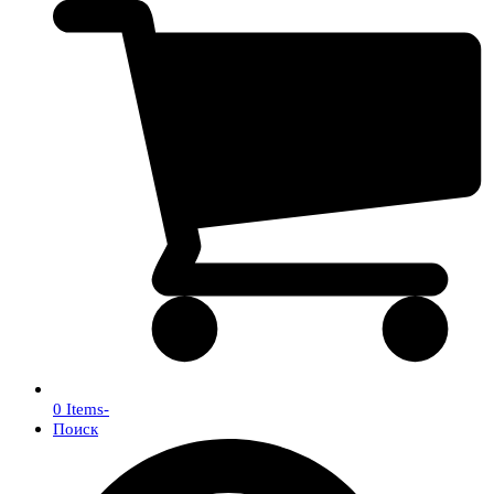
0 Items
-
Поиск