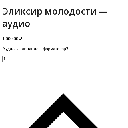
menu
menu
Эликсир молодости —
аудио
1,000.00
₽
Аудио заклинание в формате mp3.
Количество
товара
Эликсир
молодости
-
аудио