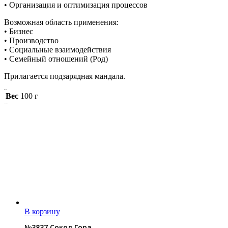
• Организация и оптимизация процессов
Возможная область применения:
• Бизнес
• Производство
• Социальные взаимодействия
• Семейный отношений (Род)
Прилагается подзарядная мандала.
Детали
Вес
100 г
Похожие
В корзину
№3837 Сокол Гора