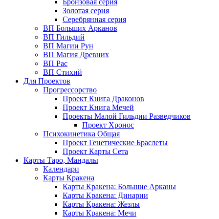
Бронзовая серия
Золотая серия
Серебрянная серия
ВП Больших Арканов
ВП Гильдий
ВП Магии Рун
ВП Магия Древних
ВП Рас
ВП Стихий
Для Проектов
Прогрессорство
Проект Книга Драконов
Проект Книга Мечей
Проекты Малой Гильдии Разведчиков
Проект Хронос
Психокинетика Общая
Проект Генетические Браслеты
Проект Карты Сета
Карты Таро, Мандалы
Календари
Карты Кракена
Карты Кракена: Большие Арканы
Карты Кракена: Динарии
Карты Кракена: Жезлы
Карты Кракена: Мечи