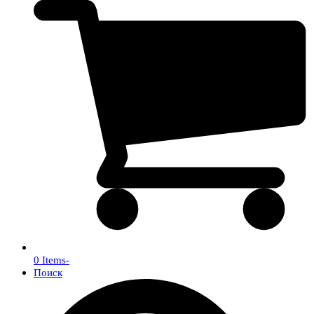
0 Items
-
Поиск