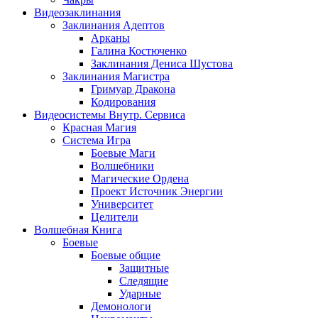
Видеозаклинания
Заклинания Адептов
Арканы
Галина Костюченко
Заклинания Дениса Шустова
Заклинания Магистра
Гримуар Дракона
Кодирования
Видеосистемы Внутр. Сервиса
Красная Магия
Система Игра
Боевые Маги
Волшебники
Магические Ордена
Проект Источник Энергии
Университет
Целители
Волшебная Книга
Боевые
Боевые общие
Защитные
Следящие
Ударные
Демонологи