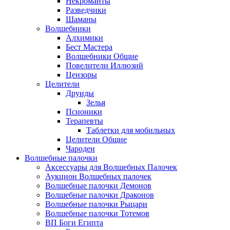
Некроманты
Разведчики
Шаманы
Волшебники
Алхимики
Бест Мастера
Волшебники Общие
Повелители Иллюзий
Цензоры
Целители
Друиды
Зелья
Псионики
Терапевты
Таблетки для мобильных
Целители Общие
Чародеи
Волшебные палочки
Аксессуары для Волшебных Палочек
Аукцион Волшебных палочек
Волшебные палочки Демонов
Волшебные палочки Драконов
Волшебные палочки Рыцари
Волшебные палочки Тотемов
ВП Боги Египта