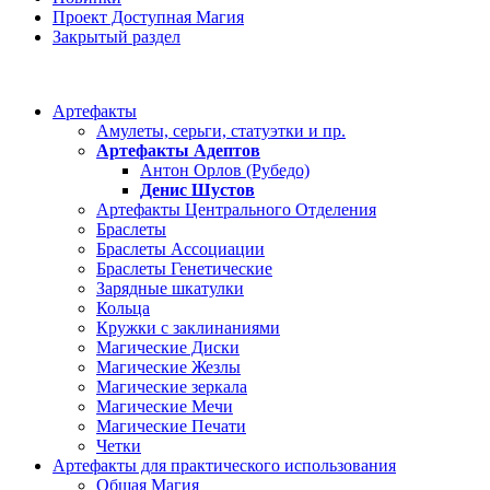
Проект Доступная Магия
Закрытый раздел
Категории
Артефакты
Амулеты, серьги, статуэтки и пр.
Артефакты Адептов
Антон Орлов (Рубедо)
Денис Шустов
Артефакты Центрального Отделения
Браслеты
Браслеты Ассоциации
Браслеты Генетические
Зарядные шкатулки
Кольца
Кружки с заклинаниями
Магические Диски
Магические Жезлы
Магические зеркала
Магические Мечи
Магические Печати
Четки
Артефакты для практического использования
Общая Магия