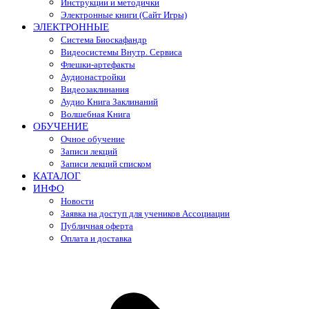
Инструкции и методички
Электронные книги (Сайт Игры)
ЭЛЕКТРОННЫЕ
Система Биоскафандр
Видеосистемы Внутр. Сервиса
Флешки-артефакты
Аудионастройки
Видеозаклинания
Аудио Книга Заклинаний
Волшебная Книга
ОБУЧЕНИЕ
Очное обучение
Записи лекций
Записи лекций списком
КАТАЛОГ
ИНФО
Новости
Заявка на доступ для учеников Ассоциации
Публичная оферта
Оплата и доставка