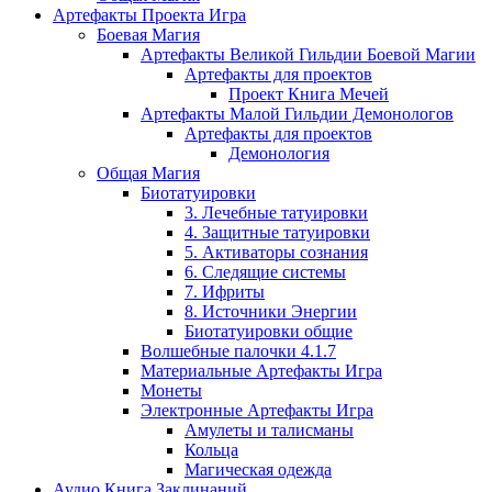
Артефакты Проекта Игра
Боевая Магия
Артефакты Великой Гильдии Боевой Магии
Артефакты для проектов
Проект Книга Мечей
Артефакты Малой Гильдии Демонологов
Артефакты для проектов
Демонология
Общая Магия
Биотатуировки
3. Лечебные татуировки
4. Защитные татуировки
5. Активаторы сознания
6. Следящие системы
7. Ифриты
8. Источники Энергии
Биотатуировки общие
Волшебные палочки 4.1.7
Материальные Артефакты Игра
Монеты
Электронные Артефакты Игра
Амулеты и талисманы
Кольца
Магическая одежда
Аудио Книга Заклинаний