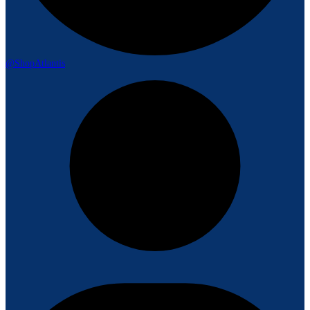
@ShopAtlantis