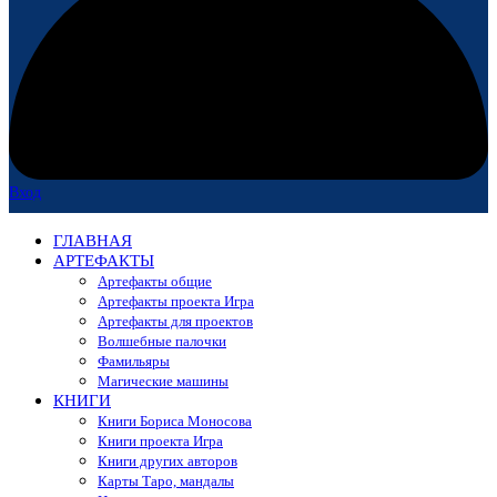
Вход
ГЛАВНАЯ
АРТЕФАКТЫ
Артефакты общие
Артефакты проекта Игра
Артефакты для проектов
Волшебные палочки
Фамильяры
Магические машины
КНИГИ
Книги Бориса Моносова
Книги проекта Игра
Книги других авторов
Карты Таро, мандалы