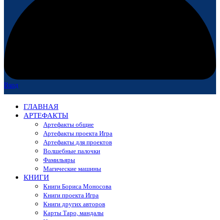
Вход
ГЛАВНАЯ
АРТЕФАКТЫ
Артефакты общие
Артефакты проекта Игра
Артефакты для проектов
Волшебные палочки
Фамильяры
Магические машины
КНИГИ
Книги Бориса Моносова
Книги проекта Игра
Книги других авторов
Карты Таро, мандалы