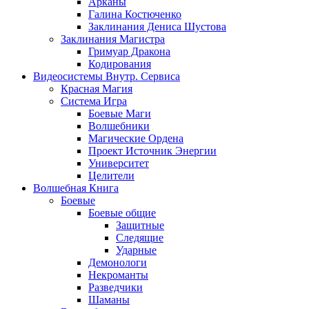
Арканы
Галина Костюченко
Заклинания Дениса Шустова
Заклинания Магистра
Гримуар Дракона
Кодирования
Видеосистемы Внутр. Сервиса
Красная Магия
Система Игра
Боевые Маги
Волшебники
Магические Ордена
Проект Источник Энергии
Университет
Целители
Волшебная Книга
Боевые
Боевые общие
Защитные
Следящие
Ударные
Демонологи
Некроманты
Разведчики
Шаманы