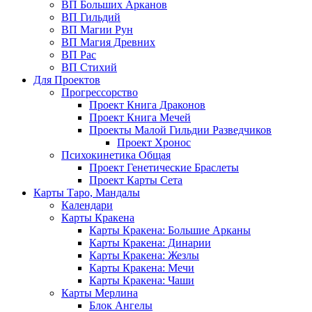
ВП Больших Арканов
ВП Гильдий
ВП Магии Рун
ВП Магия Древних
ВП Рас
ВП Стихий
Для Проектов
Прогрессорство
Проект Книга Драконов
Проект Книга Мечей
Проекты Малой Гильдии Разведчиков
Проект Хронос
Психокинетика Общая
Проект Генетические Браслеты
Проект Карты Сета
Карты Таро, Мандалы
Календари
Карты Кракена
Карты Кракена: Большие Арканы
Карты Кракена: Динарии
Карты Кракена: Жезлы
Карты Кракена: Мечи
Карты Кракена: Чаши
Карты Мерлина
Блок Ангелы