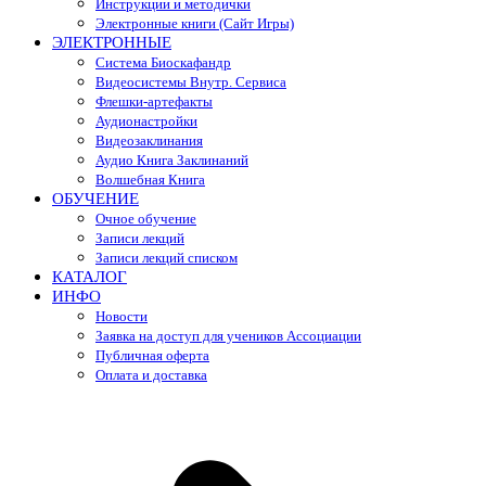
Инструкции и методички
Электронные книги (Сайт Игры)
ЭЛЕКТРОННЫЕ
Система Биоскафандр
Видеосистемы Внутр. Сервиса
Флешки-артефакты
Аудионастройки
Видеозаклинания
Аудио Книга Заклинаний
Волшебная Книга
ОБУЧЕНИЕ
Очное обучение
Записи лекций
Записи лекций списком
КАТАЛОГ
ИНФО
Новости
Заявка на доступ для учеников Ассоциации
Публичная оферта
Оплата и доставка