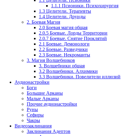
1.1 Целители. Псионики
1.1.1 Псионики. Психохирургия
1.3 Целители. Терапевты
1.4 Целители. Друиды
2. Боевая Магия
2.0 Боевая магия общая
2.0.5 Боевые. Лорды Территории
2.0.7 Боевые. Снятие Проклятий
2.1 Боевые. Демонологи
2.2 Боевые. Разведчики
2.3 Боевые. Некроманты
3. Магия Волшебников
3. Волшебники общая
3.2 Волшебники. Алхимики
3.3 Волшебники. Повелители иллюзий
Аудионастройки
Боги
Большие Арканы
Малые Арканы
Прочие аудионастройки
Руны
Сефиры
Чакры
Видеозаклинания
Заклинания Адептов