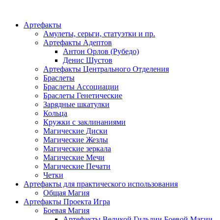
Категории
Артефакты
Амулеты, серьги, статуэтки и пр.
Артефакты Адептов
Антон Орлов (Рубедо)
Денис Шустов
Артефакты Центрального Отделения
Браслеты
Браслеты Ассоциации
Браслеты Генетические
Зарядные шкатулки
Кольца
Кружки с заклинаниями
Магические Диски
Магические Жезлы
Магические зеркала
Магические Мечи
Магические Печати
Четки
Артефакты для практического использования
Общая Магия
Артефакты Проекта Игра
Боевая Магия
Артефакты Великой Гильдии Боевой Магии