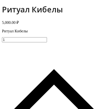
menu
menu
Ритуал Кибелы
5,000.00
₽
Ритуал Кибелы
Количество
товара
Ритуал
Кибелы