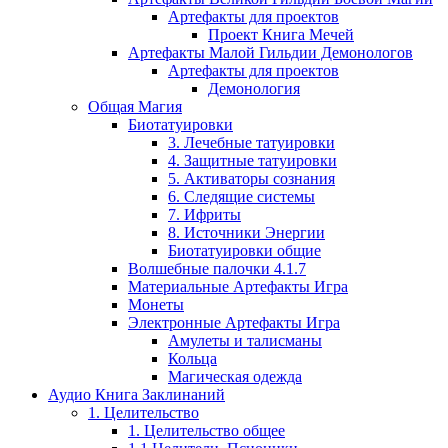
Артефакты для проектов
Проект Книга Мечей
Артефакты Малой Гильдии Демонологов
Артефакты для проектов
Демонология
Общая Магия
Биотатуировки
3. Лечебные татуировки
4. Защитные татуировки
5. Активаторы сознания
6. Следящие системы
7. Ифриты
8. Источники Энергии
Биотатуировки общие
Волшебные палочки 4.1.7
Материальные Артефакты Игра
Монеты
Электронные Артефакты Игра
Амулеты и талисманы
Кольца
Магическая одежда
Аудио Книга Заклинаний
1. Целительство
1. Целительство общее