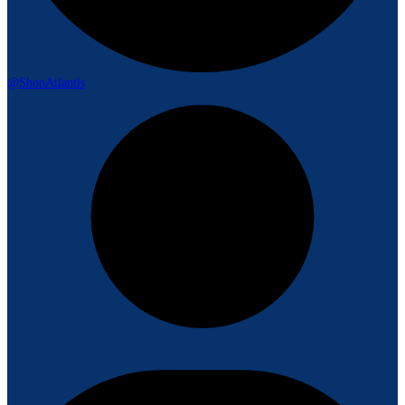
@ShopAtlantis