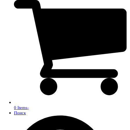
0 Items
-
Поиск