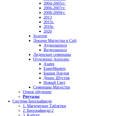
2004-2005гг.
2006-2007гг.
2008-2009гг.
2013
2015г.
2016г.
2020
Золотое
Лекции Магистра в Спб
Аудиозаписи
Видеозаписи
Лидерские семинары
Отделение Апполис
Asatru
EsperMasters
Башня Лордов
Денис Шустов
Новый Свет
Семинары Магистра
Очное обучение
Ритуалы
Система Биоскафандр
1. Магические Таблетки
2. Биоскафандр-2
3. Киборг