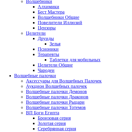
Волшебники
Алхимики
Бест Мастера
Волшебники Общие
Повелители Иллюзий
Цензоры
Целители
Друиды
Зелья
Псионики
Терапевты
Таблетки для мобильных
Целители Общие
Чародеи
Волшебные палочки
Аксессуары для Волшебных Палочек
Аукцион Волшебных палочек
Волшебные палочки Демонов
Волшебные палочки Драконов
Волшебные палочки Рыцари
Волшебные палочки Тотемов
ВП Боги Египта
Бронзовая серия
Золотая серия
Серебрянная серия