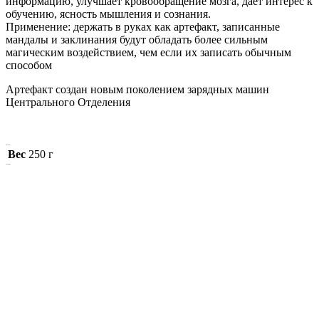
информацию, улучшает кровообращение мозга, даёт интерес к
обучению, ясность мышления и сознания.
Применение: держать в руках как артефакт, записанные
мандалы и заклинания будут обладать более сильным
магическим воздействием, чем если их записать обычным
способом
Артефакт создан новым поколением зарядных машин
Центрального Отделения
Детали
Вес
250 г
Похожие