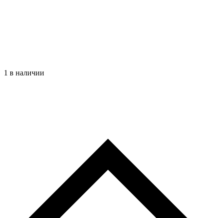
1 в наличии
Количество
товара
№a4532
Ручка
Острый
Ум