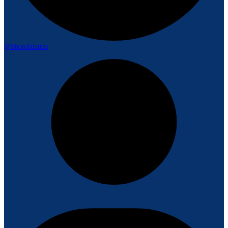
@ShopAtlantis