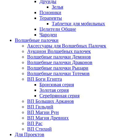
Друиды
Зелья
Псионики
Терапевты
Таблетки для мобильных
Целители Общие
Чародеи
Волшебные палочки
Аксессуары для Волшебных Палочек
Аукцион Волшебных палочек
Волшебные палочки Демонов
Волшебные палочки Драконов
Волшебные палочки Рыцари
Волшебные палочки Тотемов
ВП Боги Египта
Бронзовая серия
Золотая серия
Серебрянная серия
ВП Больших Арканов
ВП Гильдий
ВП Магии Рун
ВП Магия Древних
ВП Рас
ВП Стихий
Для Проектов