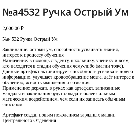
menu
menu
№a4532 Ручка Острый Ум
2,000.00
₽
№a4532 Ручка Острый Ум
Заклинание: острый ум, способность усваивать знания,
интерес к процессу обучения
Назначение: в помощь студенту, школьнику, ученику и всем,
кто находится в стадии обучения чему-либо (магии тоже).
Данный артефакт активизирует способность усваивать новую
информацию, улучшает кровообращение мозга, даёт интерес к
обучению, ясность мышления и сознания.
Применение: держать в руках как артефакт, записанные
мандалы и заклинания будут обладать более сильным
магическим воздействием, чем если их записать обычным
способом
Артефакт создан новым поколением зарядных машин
Центрального Отделения