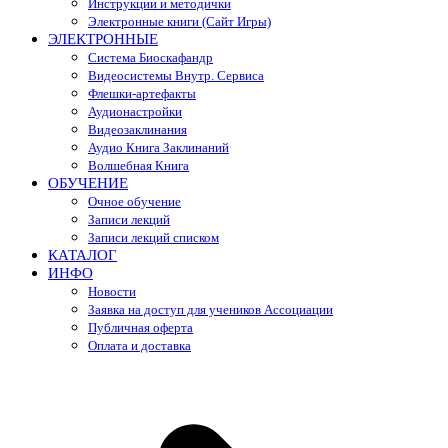
Инструкции и методички
Электронные книги (Сайт Игры)
ЭЛЕКТРОННЫЕ
Система Биоскафандр
Видеосистемы Внутр. Сервиса
Флешки-артефакты
Аудионастройки
Видеозаклинания
Аудио Книга Заклинаний
Волшебная Книга
ОБУЧЕНИЕ
Очное обучение
Записи лекций
Записи лекций списком
КАТАЛОГ
ИНФО
Новости
Заявка на доступ для учеников Ассоциации
Публичная оферта
Оплата и доставка