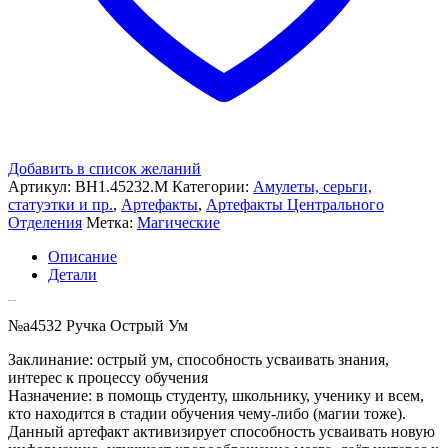
Добавить в список желаний
Артикул:
ВН1.45232.M
Категории:
Амулеты, серьги,
статуэтки и пр.
,
Артефакты
,
Артефакты Центрального
Отделения
Метка:
Магические
Описание
Детали
Описание
№a4532 Ручка Острый Ум
Заклинание: острый ум, способность усваивать знания,
интерес к процессу обучения
Назначение: в помощь студенту, школьнику, ученику и всем,
кто находится в стадии обучения чему-либо (магии тоже).
Данный артефакт активизирует способность усваивать новую