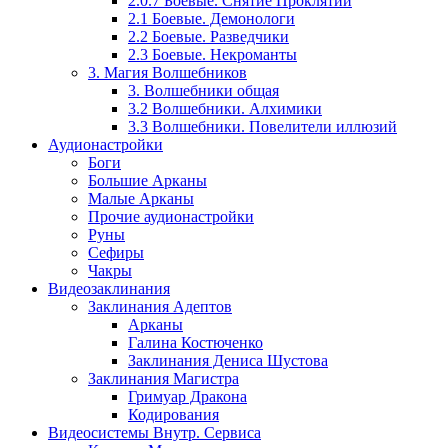
2.0.7 Боевые. Снятие Проклятий
2.1 Боевые. Демонологи
2.2 Боевые. Разведчики
2.3 Боевые. Некроманты
3. Магия Волшебников
3. Волшебники общая
3.2 Волшебники. Алхимики
3.3 Волшебники. Повелители иллюзий
Аудионастройки
Боги
Большие Арканы
Малые Арканы
Прочие аудионастройки
Руны
Сефиры
Чакры
Видеозаклинания
Заклинания Адептов
Арканы
Галина Костюченко
Заклинания Дениса Шустова
Заклинания Магистра
Гримуар Дракона
Кодирования
Видеосистемы Внутр. Сервиса