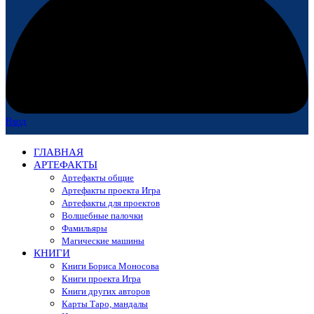
Вход
ГЛАВНАЯ
АРТЕФАКТЫ
Артефакты общие
Артефакты проекта Игра
Артефакты для проектов
Волшебные палочки
Фамильяры
Магические машины
КНИГИ
Книги Бориса Моносова
Книги проекта Игра
Книги других авторов
Карты Таро, мандалы