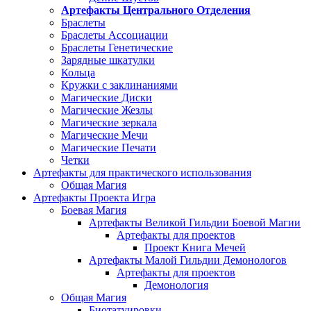
Артефакты Центрального Отделения
Браслеты
Браслеты Ассоциации
Браслеты Генетические
Зарядные шкатулки
Кольца
Кружки с заклинаниями
Магические Диски
Магические Жезлы
Магические зеркала
Магические Мечи
Магические Печати
Четки
Артефакты для практического использования
Общая Магия
Артефакты Проекта Игра
Боевая Магия
Артефакты Великой Гильдии Боевой Магии
Артефакты для проектов
Проект Книга Мечей
Артефакты Малой Гильдии Демонологов
Артефакты для проектов
Демонология
Общая Магия
Биотатуировки